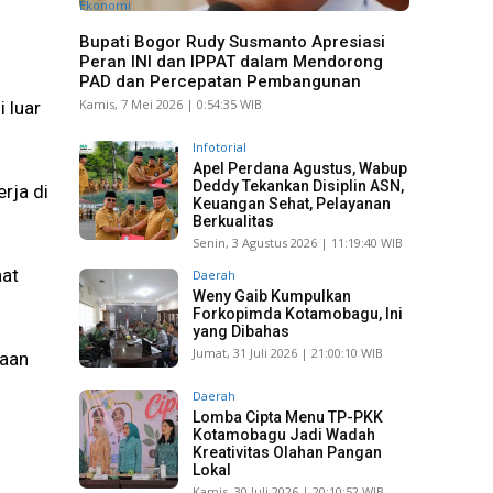
Ekonomi
Bupati Bogor Rudy Susmanto Apresiasi
Peran INI dan IPPAT dalam Mendorong
PAD dan Percepatan Pembangunan
Kamis, 7 Mei 2026 | 0:54:35 WIB
 luar
Infotorial
Apel Perdana Agustus, Wabup
Deddy Tekankan Disiplin ASN,
rja di
Keuangan Sehat, Pelayanan
Berkualitas
Senin, 3 Agustus 2026 | 11:19:40 WIB
aat
Daerah
Weny Gaib Kumpulkan
Forkopimda Kotamobagu, Ini
yang Dibahas
Jumat, 31 Juli 2026 | 21:00:10 WIB
yaan
Daerah
Lomba Cipta Menu TP-PKK
Kotamobagu Jadi Wadah
Kreativitas Olahan Pangan
Lokal
Kamis, 30 Juli 2026 | 20:10:52 WIB