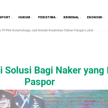
SPORT
HUKUM
PERISTIWA
KRIMINAL
EKONOMI
TPAKD, Wawali Kotamobagu Komitmen Perluas Akses Keuangan Masyarakat
 Solusi Bagi Naker yang 
Paspor