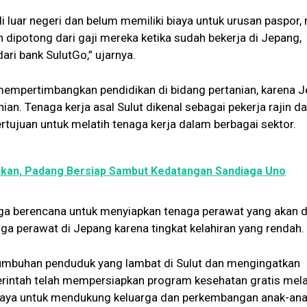
i luar negeri dan belum memiliki biaya untuk urusan paspor, 
 dipotong dari gaji mereka ketika sudah bekerja di Jepang,
ri bank SulutGo,” ujarnya.
empertimbangkan pendidikan di bidang pertanian, karena 
ian. Tenaga kerja asal Sulut dikenal sebagai pekerja rajin d
rtujuan untuk melatih tenaga kerja dalam berbagai sektor.
ikan, Padang Bersiap Sambut Kedatangan Sandiaga Uno
juga berencana untuk menyiapkan tenaga perawat yang akan d
aga perawat di Jepang karena tingkat kelahiran yang rendah.
umbuhan penduduk yang lambat di Sulut dan mengingatkan
erintah telah mempersiapkan program kesehatan gratis mela
upaya untuk mendukung keluarga dan perkembangan anak-ana