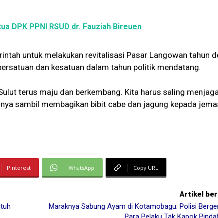
etua DPK PPNI RSUD dr. Fauziah Bireuen
intah untuk melakukan revitalisasi Pasar Langowan tahun d
ersatuan dan kesatuan dalam tahun politik mendatang.
 Sulut terus maju dan berkembang. Kita harus saling menjag
asnya sambil membagikan bibit cabe dan jagung kepada jema
Pinterest
WhatsApp
Copy URL
Artikel be
ntuh
Maraknya Sabung Ayam di Kotamobagu: Polisi Berger
Para Pelaku Tak Kapok Pinda