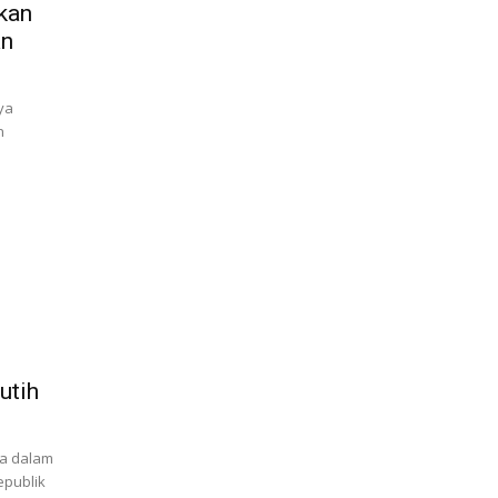
kan
an
ya
n
utih
ra dalam
epublik