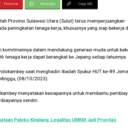
Pinterest
WhatsApp
Copy URL
ah Provinsi Sulawesi Utara (Sulut) terus memperjuangkan
a peningkatan tenaga kerja, khususnya yang siap bekerja di
n komitmennya dalam mendukung generasi muda untuk beke
6 tenaga kerja dapat berangkat ke Jepang setiap tahunnya.
Dondokambey saat menghadiri Ibadah Syukur HUT ke-89 Jem
.Minggu, (08/10/2023).
dokambey menyatakan kesiapannya untuk membantu pembia
iayainya sendiri.
aan Paloko Kinalang, Legalitas UMKM Jadi Prioritas