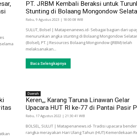
sar,
PT. JRBM Kembali Beraksi untuk Turun
si
Stunting di Bolaang Mongondow Selat
Rabu, 9 Agustus 2023 | 18:00:08 WIB
SULUT, Bolsel | Matapenanews.id- Sebagai bagian dari upa
menurunkan angka stunting di Bolaang Mongondow Selata
bes
(Bolsel), PT. J Resources Bolaang Mongondow (JRBM) telah
 selama
melaksanakan...
Baca Selengkapnya
Daerah
ki
Keren,,, Karang Taruna Linawan Gelar
itas
Upacara HUT RI ke-77 di Pantai Pasir P
Rabu, 17 Agustus 2022 | 21:30:41 WIB
BOLSEL, SULUT | Matapenanews.id- Tradisi upacara bende
rangka merayakan Hari Ulang Tahun (HUT) Kemerdekaan R
atkan