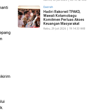
Daerah
nanti
Hadiri Rakorwil TPAKD,
Wawali Kotamobagu
Komitmen Perluas Akses
Keuangan Masyarakat
Rabu, 29 Juli 2026 | 19:14:33 WIB
Jepang
an
ikirim
lui
k.