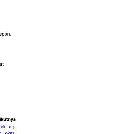
epan.
a
at
rikutnya
ak Lagi,
h Lokasi