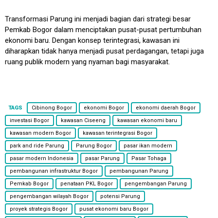
Transformasi Parung ini menjadi bagian dari strategi besar
Pemkab Bogor dalam menciptakan pusat-pusat pertumbuhan
ekonomi baru. Dengan konsep terintegrasi, kawasan ini
diharapkan tidak hanya menjadi pusat perdagangan, tetapi juga
ruang publik modern yang nyaman bagi masyarakat.
TAGS
Cibinong Bogor
ekonomi Bogor
ekonomi daerah Bogor
investasi Bogor
kawasan Ciseeng
kawasan ekonomi baru
kawasan modern Bogor
kawasan terintegrasi Bogor
park and ride Parung
Parung Bogor
pasar ikan modern
pasar modern Indonesia
pasar Parung
Pasar Tohaga
pembangunan infrastruktur Bogor
pembangunan Parung
Pemkab Bogor
penataan PKL Bogor
pengembangan Parung
pengembangan wilayah Bogor
potensi Parung
proyek strategis Bogor
pusat ekonomi baru Bogor