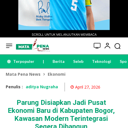
SCROLL UNTUK MELANJUTKAN MEMBACA
Terpopuler
|
Berita
Seleb
Teknologi
Spo
Mata Pena News
Ekonomi
Penulis :
aditya Nugraha
April 27, 2026
Parung Disiapkan Jadi Pusat
Ekonomi Baru di Kabupaten Bogor,
Kawasan Modern Terintegrasi
Segera Dibangun