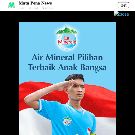
Mata Pena News
Get
Get In Ad Prices