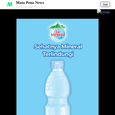
Mata Pena News
Get
Get In Ad Prices