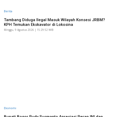
Berita
Tambang Diduga Ilegal Masuk Wilayah Konsesi JRBM?
KPH Temukan Ekskavator di Lokosina
Minggu, 9 Agustus 2026 | 15:29:52 WIB
Ekonomi
Bupati Bogor Rudy Susmanto Apresiasi Peran INI dan