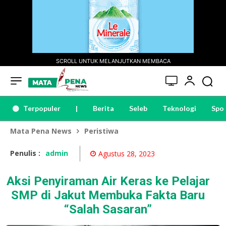
SCROLL UNTUK MELANJUTKAN MEMBACA
Terpopuler
|
Berita
Seleb
Teknologi
Spo
Mata Pena News
Peristiwa
Penulis :
admin
Agustus 28, 2023
Aksi Penyiraman Air Keras ke Pelajar
SMP di Jakut Membuka Fakta Baru
“Salah Sasaran”