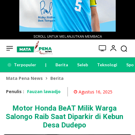
SCROLL UNTUK MELANJUTKAN MEMBACA
Terpopuler
|
Berita
Seleb
Teknologi
Spo
Mata Pena News
Berita
Penulis :
Fauzan lawadjo
Agustus 16, 2025
Motor Honda BeAT Milik Warga
Salongo Raib Saat Diparkir di Kebun
Desa Dudepo