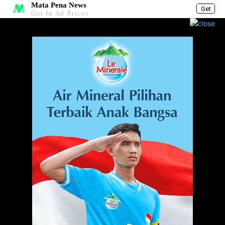
Mata Pena News
Get
Get In Ad Prices