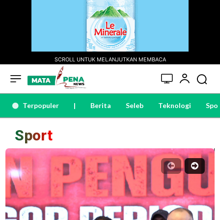
SCROLL UNTUK MELANJUTKAN MEMBACA
Terpopuler
|
Berita
Seleb
Teknologi
Spo
Sport