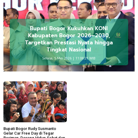
Bupati Bogor Kukuhkan KONI
Kabupaten Bogor 2026–2030,
Targetkan Prestasi Nyata hingga
Tingkat Nasional
Selasa, 5 Mei 2026 | 11:08:21 WIB
Bupati Bogor Rudy Susmanto
Gelar Car Free Day di Tegar
Beriman, Dorong Hidup Sehat dan