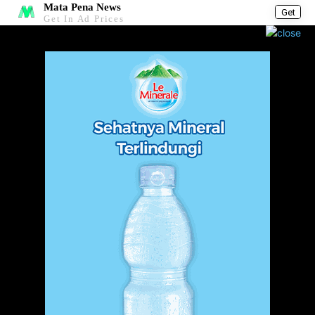
Mata Pena News
Get
Get In Ad Prices