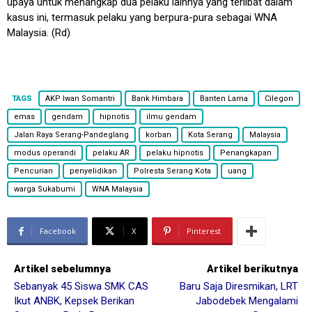
upaya untuk menangkap dua pelaku lainnya yang terlibat dalam
kasus ini, termasuk pelaku yang berpura-pura sebagai WNA
Malaysia. (Rd)
TAGS
AKP Iwan Somantri
Bank Himbara
Banten Lama
Cilegon
emas
gendam
hipnotis
ilmu gendam
Jalan Raya Serang-Pandeglang
korban
Kota Serang
Malaysia
modus operandi
pelaku AR
pelaku hipnotis
Penangkapan
Pencurian
penyelidikan
Polresta Serang Kota
uang
warga Sukabumi
WNA Malaysia
Facebook
X
Pinterest
Artikel sebelumnya
Artikel berikutnya
Sebanyak 45 Siswa SMK CAS
Baru Saja Diresmikan, LRT
Ikut ANBK, Kepsek Berikan
Jabodebek Mengalami