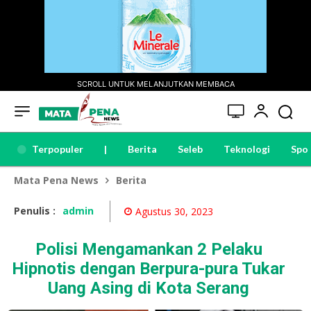
SCROLL UNTUK MELANJUTKAN MEMBACA
Terpopuler
|
Berita
Seleb
Teknologi
Spo
Mata Pena News
Berita
Penulis :
admin
Agustus 30, 2023
Polisi Mengamankan 2 Pelaku
Hipnotis dengan Berpura-pura Tukar
Uang Asing di Kota Serang