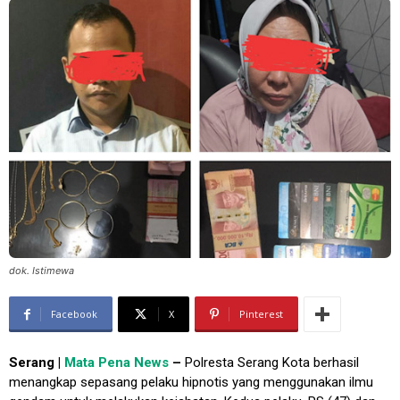
dok. Istimewa
Facebook
X
Pinterest
Serang |
Mata Pena News
–
Polresta Serang Kota berhasil
menangkap sepasang pelaku hipnotis yang menggunakan ilmu