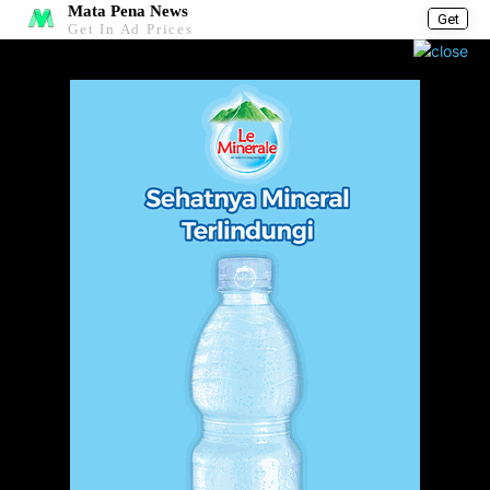
Mata Pena News
Get
Get In Ad Prices