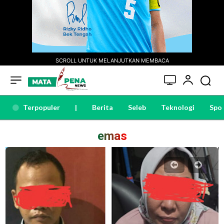
SCROLL UNTUK MELANJUTKAN MEMBACA
Terpopuler
|
Berita
Seleb
Teknologi
Spo
emas