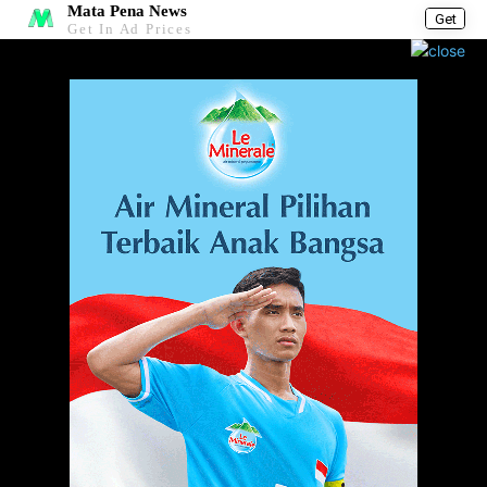
Mata Pena News
Get
Get In Ad Prices