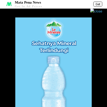
Mata Pena News
Get
Get In Ad Prices