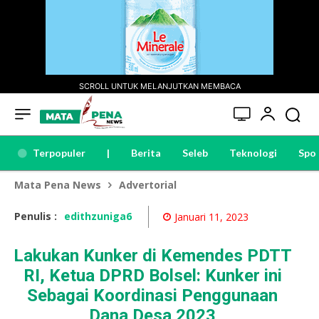
SCROLL UNTUK MELANJUTKAN MEMBACA
Terpopuler
|
Berita
Seleb
Teknologi
Spo
Mata Pena News
Advertorial
Penulis :
edithzuniga6
Januari 11, 2023
Lakukan Kunker di Kemendes PDTT
RI, Ketua DPRD Bolsel: Kunker ini
Sebagai Koordinasi Penggunaan
Dana Desa 2023