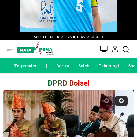
SCROLL UNTUK MELANJUTKAN MEMBACA
Terpopuler
|
Berita
Seleb
Teknologi
Spo
DPRD Bolsel