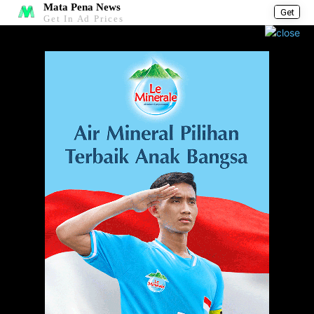
Mata Pena News
Get
Get In Ad Prices