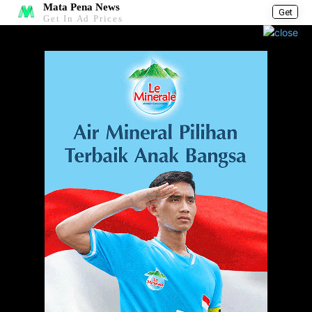
Mata Pena News
Get
Get In Ad Prices