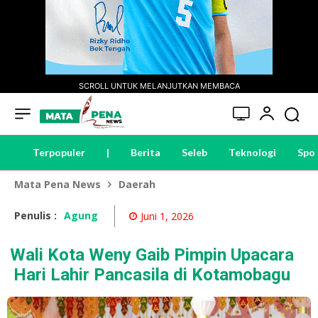
SCROLL UNTUK MELANJUTKAN MEMBACA
Terpopuler
|
Berita
Seleb
Teknologi
Spo
Mata Pena News
Daerah
Penulis :
Agung
Juni 1, 2026
Wali Kota Weny Gaib Pimpin Upacara
Hari Lahir Pancasila di Kotamobagu