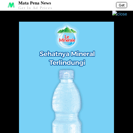
Mata Pena News
Get
Get In Ad Prices