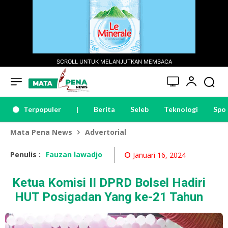
SCROLL UNTUK MELANJUTKAN MEMBACA
Terpopuler
|
Berita
Seleb
Teknologi
Spo
Mata Pena News
Advertorial
Penulis :
Fauzan lawadjo
Januari 16, 2024
Ketua Komisi II DPRD Bolsel Hadiri
HUT Posigadan Yang ke-21 Tahun