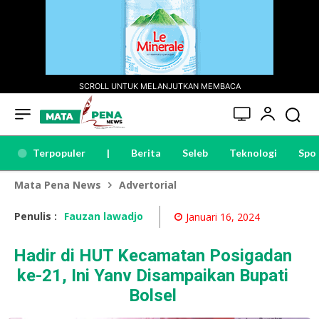
SCROLL UNTUK MELANJUTKAN MEMBACA
Terpopuler
|
Berita
Seleb
Teknologi
Spo
Mata Pena News
Advertorial
Penulis :
Fauzan lawadjo
Januari 16, 2024
Hadir di HUT Kecamatan Posigadan
ke-21, Ini Yanv Disampaikan Bupati
Bolsel