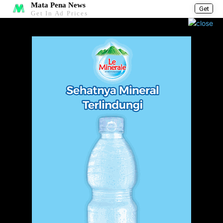
Mata Pena News
Get
Get In Ad Prices