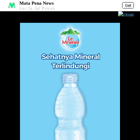
Mata Pena News
Get
Get In Ad Prices