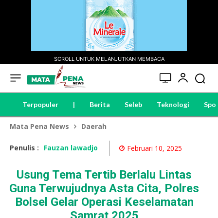
SCROLL UNTUK MELANJUTKAN MEMBACA
Terpopuler
|
Berita
Seleb
Teknologi
Spo
Mata Pena News
Daerah
Penulis :
Fauzan lawadjo
Februari 10, 2025
Usung Tema Tertib Berlalu Lintas
Guna Terwujudnya Asta Cita, Polres
Bolsel Gelar Operasi Keselamatan
Samrat 2025