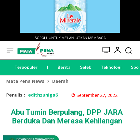
SCROLL UNTUK MELANJUTKAN MEMBACA
Terpopuler
|
Berita
Seleb
Teknologi
Spo
Mata Pena News
Daerah
Penulis :
edithzuniga6
September 27, 2022
Abu Tumin Berpulang, DPP JARA
Berduka Dan Merasa Kehilangan