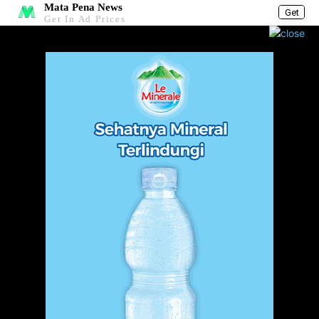
Mata Pena News
Get
Get In Ad Prices