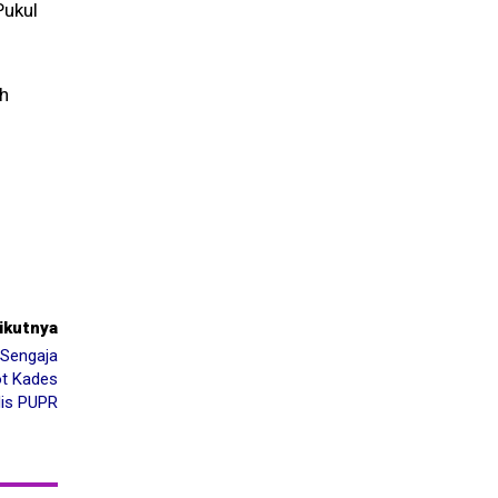
Pukul
ah
n
rikutnya
 Sengaja
ot Kades
dis PUPR