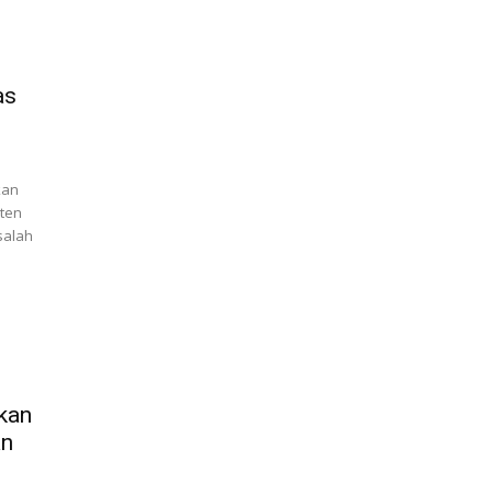
as
kan
aten
salah
kan
an