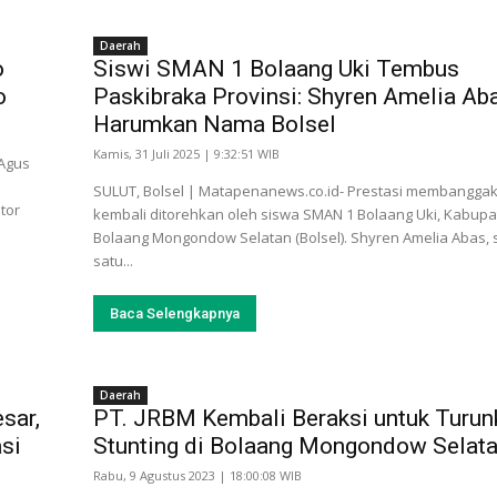
Daerah
o
Siswi SMAN 1 Bolaang Uki Tembus
o
Paskibraka Provinsi: Shyren Amelia Ab
Harumkan Nama Bolsel
Kamis, 31 Juli 2025 | 9:32:51 WIB
 Agus
SULUT, Bolsel | Matapenanews.co.id- Prestasi membangga
tor
kembali ditorehkan oleh siswa SMAN 1 Bolaang Uki, Kabup
Bolaang Mongondow Selatan (Bolsel). Shyren Amelia Abas, 
satu...
Baca Selengkapnya
Daerah
sar,
PT. JRBM Kembali Beraksi untuk Turun
si
Stunting di Bolaang Mongondow Selat
Rabu, 9 Agustus 2023 | 18:00:08 WIB