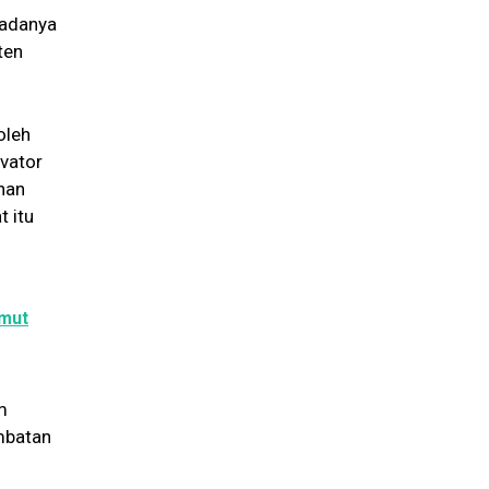
 adanya
ten
oleh
avator
han
t itu
umut
m
mbatan