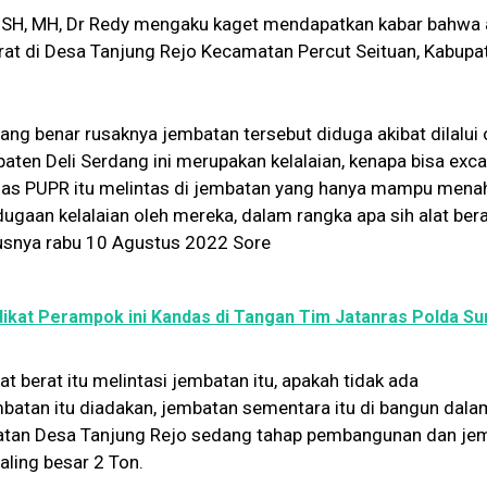
 SH, MH, Dr Redy mengaku kaget mendapatkan kabar bahwa
berat di Desa Tanjung Rejo Kecamatan Percut Seituan, Kabupa
ng benar rusaknya jembatan tersebut diduga akibat dilalui 
aten Deli Serdang ini merupakan kelalaian, kenapa bisa exc
dinas PUPR itu melintas di jembatan yang hanya mampu mena
dugaan kelalaian oleh mereka, dalam rangka apa sih alat bera
Cetusnya rabu 10 Agustus 2022 Sore
ikat Perampok ini Kandas di Tangan Tim Jatanras Polda S
lat berat itu melintasi jembatan itu, apakah tidak ada
atan itu diadakan, jembatan sementara itu di bangun dala
batan Desa Tanjung Rejo sedang tahap pembangunan dan je
ing besar 2 Ton.