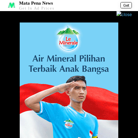
Mata Pena News
Get
Get In Ad Prices