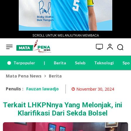
SCROLL UNTUK MELANJUTKAN MEMBACA
Terpopuler
|
Berita
Seleb
Teknologi
Spo
Mata Pena News
Berita
Penulis :
Fauzan lawadjo
November 30, 2024
Terkait LHKPNnya Yang Melonjak, ini
Klarifikasi Dari Sekda Bolsel