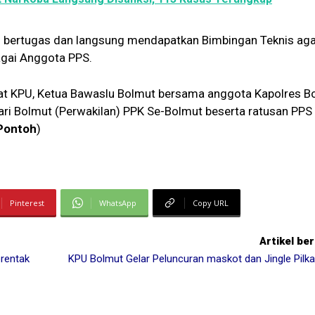
lai bertugas dan langsung mendapatkan Bimbingan Teknis ag
gai Anggota PPS.
riat KPU, Ketua Bawaslu Bolmut bersama anggota Kapolres B
ari Bolmut (Perwakilan) PPK Se-Bolmut beserta ratusan PPS
 Pontoh
)
Pinterest
WhatsApp
Copy URL
Artikel be
rentak
KPU Bolmut Gelar Peluncuran maskot dan Jingle Pilk