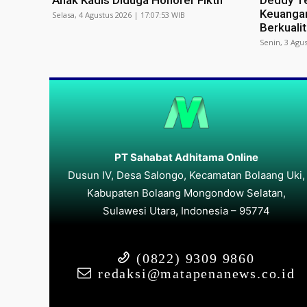
Anak Kadis Diduga Honorer Fiktif
Deddy Te
Keuangan
Selasa, 4 Agustus 2026 | 17:07:53 WIB
Berkuali
Senin, 3 Agus
PT Sahabat Adhitama Online
Dusun IV, Desa Salongo, Kecamatan Bolaang Uki,
Kabupaten Bolaang Mongondow Selatan,
Sulawesi Utara, Indonesia – 95774
(0822) 9309 9860
redaksi@matapenanews.co.id