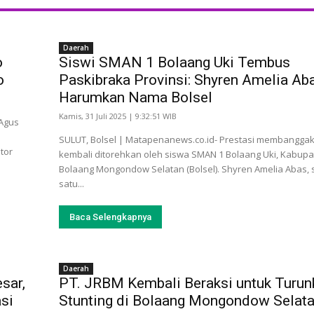
Daerah
o
Siswi SMAN 1 Bolaang Uki Tembus
o
Paskibraka Provinsi: Shyren Amelia Ab
Harumkan Nama Bolsel
Kamis, 31 Juli 2025 | 9:32:51 WIB
 Agus
SULUT, Bolsel | Matapenanews.co.id- Prestasi membangga
tor
kembali ditorehkan oleh siswa SMAN 1 Bolaang Uki, Kabup
Bolaang Mongondow Selatan (Bolsel). Shyren Amelia Abas, 
satu...
Baca Selengkapnya
Daerah
sar,
PT. JRBM Kembali Beraksi untuk Turun
si
Stunting di Bolaang Mongondow Selat