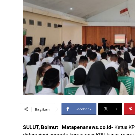
Facebook
X
Bagikan
SULUT, Bolmut | Matapenanews.co.id-
Ketua KP
didampingi anggota komisioner KPU lainya resmi