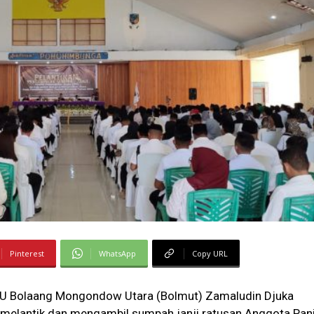
Pinterest
WhatsApp
Copy URL
U Bolaang Mongondow Utara (Bolmut) Zamaludin Djuka
 melantik dan mengambil sumpah janji ratusan Anggota Pani