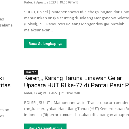
Rabu, 9 Agustus 2023 | 18:00:08 WIB
SULUT, Bolsel | Matapenanews.id- Sebagai bagian dari upa
menurunkan angka stunting di Bolaang Mongondow Selata
bes
(Bolsel), PT. J Resources Bolaang Mongondow (JRBM) telah
 selama
melaksanakan...
Baca Selengkapnya
Daerah
ki
Keren,,, Karang Taruna Linawan Gelar
itas
Upacara HUT RI ke-77 di Pantai Pasir P
Rabu, 17 Agustus 2022 | 21:30:41 WIB
BOLSEL, SULUT | Matapenanews.id- Tradisi upacara bende
rangka merayakan Hari Ulang Tahun (HUT) Kemerdekaan R
atkan
Indonesia (RI) secara umum dilakukan di Lapangan ataupun.
tas
Baca Selengkapnya