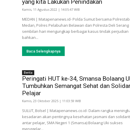
yang kita Lakukan Penindakan
Kamis, 11 Agustus 2022 | 14:05:47 WIB
MEDAN | Matapenanews.id- Polda Sumut bersama Polresta
Medan, Polres Pelabuhan Belawan dan Polresta Deli Serang
sembilan hari mengungkap berbagai kasus tindak perjudian
bahkan...
Baca Selengkapnya
Berita
Peringati HUT ke-34, Smansa Bolaang U
Tumbuhkan Semangat Sehat dan Solidar
Pelajar
Kamis, 23 Oktober 2025 | 11:03:59 WIB
SULUT, Bolsel | Matapenanews.co.id- Dalam rangka meningk
kesadaran akan pentingnya kesehatan jasmani dan solidari
antar pelajar, SMA Negeri 1 (Smansa) Bolaang Uki sukses
menggelar...