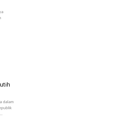
ya
n
utih
ra dalam
epublik
..