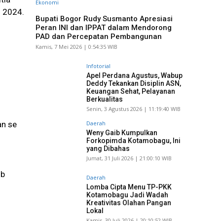
Ekonomi
i 2024.
Bupati Bogor Rudy Susmanto Apresiasi
Peran INI dan IPPAT dalam Mendorong
PAD dan Percepatan Pembangunan
Kamis, 7 Mei 2026 | 0:54:35 WIB
U
Infotorial
Apel Perdana Agustus, Wabup
Deddy Tekankan Disiplin ASN,
Keuangan Sehat, Pelayanan
Berkualitas
Senin, 3 Agustus 2026 | 11:19:40 WIB
Daerah
an se
Weny Gaib Kumpulkan
Forkopimda Kotamobagu, Ini
yang Dibahas
Jumat, 31 Juli 2026 | 21:00:10 WIB
ib
Daerah
Lomba Cipta Menu TP-PKK
Kotamobagu Jadi Wadah
Kreativitas Olahan Pangan
Lokal
Kamis, 30 Juli 2026 | 20:10:52 WIB