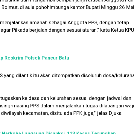
Bolmut, di aula pohohimbunga kantor Bupati Minggu 26 Me
t menjalankan amanah sebagai Anggota PPS, dengan tetap
ar Pilkada berjalan dengan sesuai aturan,” kata Ketua KP
ap Reskrim Polsek Pancur Batu
S yang dilantik itu akan ditempatkan diseluruh desa/kelurah
tugaskan ke desa dan kelurahan sesuai dengan jadwal dan
masing-masing PPS dalam menjalankan tugas dilapangan waj
 diwilayah kecamatan, disitu ada PPK juga,” jelas Djuka.
 Narkoba Langsung Disanksi, 113 Kasus Terungkap