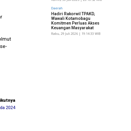
Daerah
Hadiri Rakorwil TPAKD,
ar
Wawali Kotamobagu
Komitmen Perluas Akses
Keuangan Masyarakat
Rabu, 29 Juli 2026 | 19:14:33 WIB
olmut
 se-
rikutnya
ada 2024