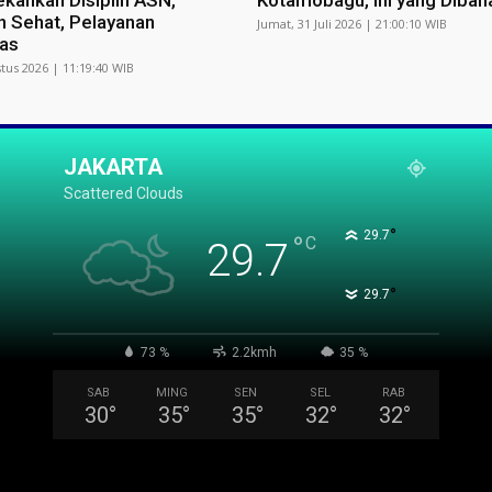
kankan Disiplin ASN,
Kotamobagu, Ini yang Dibah
 Sehat, Pelayanan
Jumat, 31 Juli 2026 | 21:00:10 WIB
tas
tus 2026 | 11:19:40 WIB
JAKARTA
Scattered Clouds
°
29.7
°
C
29.7
°
29.7
73 %
2.2kmh
35 %
SAB
MING
SEN
SEL
RAB
30
°
35
°
35
°
32
°
32
°