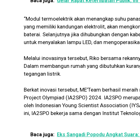
Baca juga:
Gelar Rapat Keterlibatan Publik, i
“Modul termoelektrik akan menangkap suhu panas
yang memiliki kandungan elektrolit, akan mengkon
baterai. Selanjutnya jika dihubungkan dengan kab
untuk menyalakan lampu LED, dan mengoperasikan 
Melalui inovasinya tersebut, Riko bersama rekanny
Dalam membangun rumah yang dibutuhkan kurang 
tegangan listrik.
Berkat inovasi tersebut, ME’Team berhasil meraih
Project Olympiad (IA2SPO) 2024. IA2SPO merupak
oleh Indonesian Young Scientist Association (IY
ini, IA2SPO bekerja sama dengan Institut Teknol
Baca juga:
Eks Sangadi Popodu Angkat Suara: