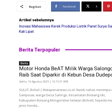
Facebook
X
Bagikan
Artikel sebelumnya
Inovasi Mahasiswa Kerek Produksi Listrik Panel Surya S
Kali Lipat
Berita Terpopuler
Berita
Motor Honda BeAT Milik Warga Salong
Raib Saat Diparkir di Kebun Desa Dudep
Sabtu, 16 Agustus 2025 | 16:15:31 WIB
SULUT, Bolsel | Matapenanews.co.id- Nasib nahas menimpa
Sampouw, warga Desa Salongo, Kecamatan Bolaang Uki,
Kabupaten Bolaang Mongondow Selatan (Bolsel). Sepeda mo
jenis Honda...