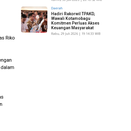
Daerah
Hadiri Rakorwil TPAKD,
Wawali Kotamobagu
Komitmen Perluas Akses
Keuangan Masyarakat
Rabu, 29 Juli 2026 | 19:14:33 WIB
as Riko
engan
 dalam
as
an