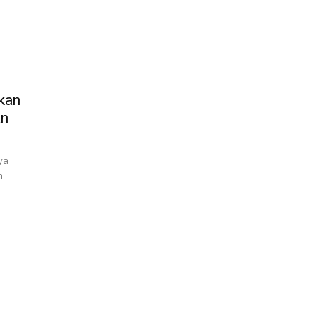
kan
an
ya
n