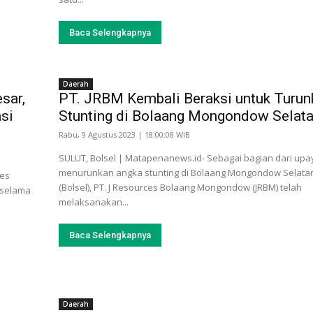
Baca Selengkapnya
Daerah
sar,
PT. JRBM Kembali Beraksi untuk Turun
si
Stunting di Bolaang Mongondow Selat
Rabu, 9 Agustus 2023 | 18:00:08 WIB
SULUT, Bolsel | Matapenanews.id- Sebagai bagian dari upa
menurunkan angka stunting di Bolaang Mongondow Selata
bes
(Bolsel), PT. J Resources Bolaang Mongondow (JRBM) telah
 selama
melaksanakan...
Baca Selengkapnya
Daerah