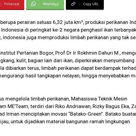
Pinterest
WhatsApp
Copy URL
berupa perairan seluas 6,32 juta km², produksi perikanan In
Indonesia di peringkat ke-2 negara penghasil ikan terbanyak
l, Indonesia juga memproduksi limbah perikanan yang tak sed
Institut Pertanian Bogor, Prof Dr Ir Rokhmin Dahuri M., men
kang, kulit, bagian lain dari ikan, diperkirakan menyumbang
ila dibiarkan terus, limbah perikanan dapat berdampak terha
 mengurangi hasil tangkapan nelayan, hingga menyebabkan m
s mengelola limbah perikanan, Mahasiswa Teknik Mesin
m ME’Team, terdiri dari Riko Andriawan, Rizky Bagus Eka, Z
d Irman menciptakan inovasi “Batako-Green”. Batako buata
au, untuk dijadikan material bangunan ramah lingkungan