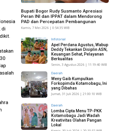
Ekonomi
Bupati Bogor Rudy Susmanto Apresiasi
Peran INI dan IPPAT dalam Mendorong
donesia
PAD dan Percepatan Pembangunan
Kamis, 7 Mei 2026 | 0:54:35 WIB
 di
ikit.
Infotorial
Apel Perdana Agustus, Wabup
Deddy Tekankan Disiplin ASN,
gatakan
Keuangan Sehat, Pelayanan
 30
Berkualitas
Senin, 3 Agustus 2026 | 11:19:40 WIB
dap
asalah
Daerah
Weny Gaib Kumpulkan
Forkopimda Kotamobagu, Ini
yang Dibahas
Jumat, 31 Juli 2026 | 21:00:10 WIB
ahra
Daerah
n
Lomba Cipta Menu TP-PKK
Kotamobagu Jadi Wadah
Kreativitas Olahan Pangan
Lokal
Kamis, 30 Juli 2026 | 20:10:52 WIB