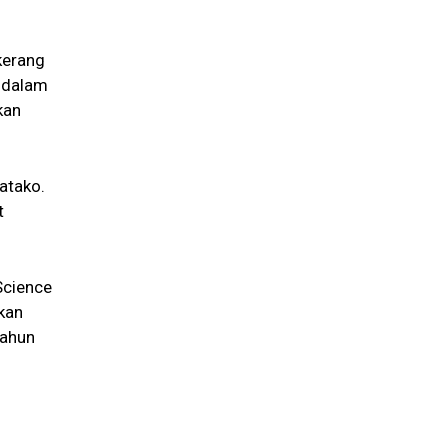
kerang
n dalam
kan
atako.
t
Science
kan
tahun