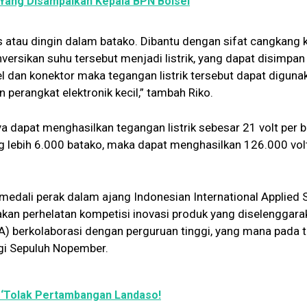
ni Yang Disampaikan Kepala BPN Bolsel
 atau dingin dalam batako. Dibantu dengan sifat cangkang 
versikan suhu tersebut menjadi listrik, yang dapat disimpa
el dan konektor maka tegangan listrik tersebut dapat diguna
perangkat elektronik kecil,” tambah Riko.
a dapat menghasilkan tegangan listrik sebesar 21 volt per b
lebih 6.000 batako, maka dapat menghasilkan 126.000 vol
 medali perak dalam ajang Indonesian International Applied 
an perhelatan kompetisi inovasi produk yang diselenggara
SA) berkolaborasi dengan perguruan tinggi, yang mana pada 
ogi Sepuluh Nopember.
 ‘Tolak Pertambangan Landaso!