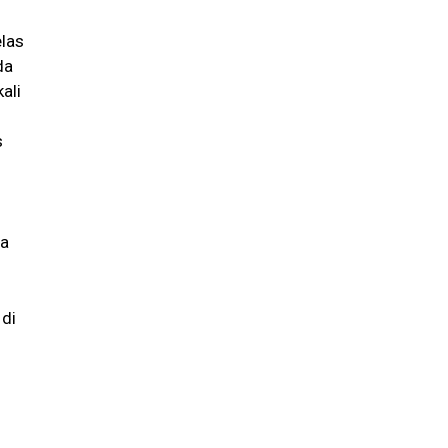
elas
da
ali
s
na
 di