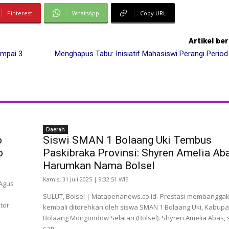
Pinterest
WhatsApp
Copy URL
Artikel be
ampai 3
Menghapus Tabu: Inisiatif Mahasiswi Perangi Period
Daerah
o
Siswi SMAN 1 Bolaang Uki Tembus
o
Paskibraka Provinsi: Shyren Amelia Ab
Harumkan Nama Bolsel
Kamis, 31 Juli 2025 | 9:32:51 WIB
 Agus
SULUT, Bolsel | Matapenanews.co.id- Prestasi membangga
tor
kembali ditorehkan oleh siswa SMAN 1 Bolaang Uki, Kabup
Bolaang Mongondow Selatan (Bolsel). Shyren Amelia Abas, 
satu...