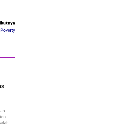
rikutnya
 Poverty
as
kan
aten
salah