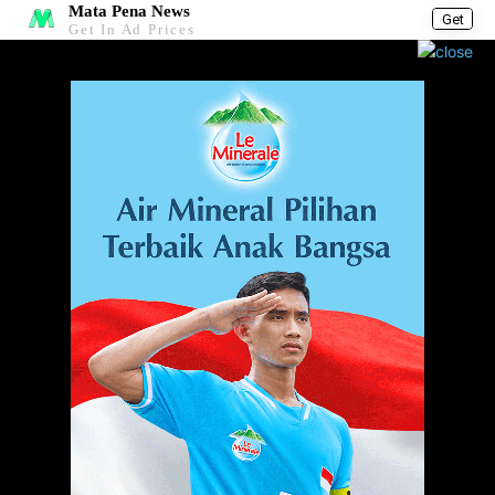
Mata Pena News
Get
Get In Ad Prices