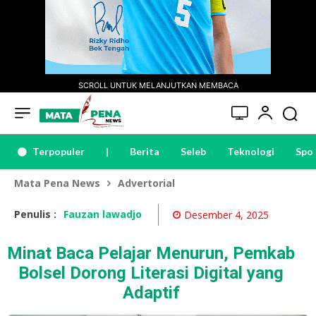
SCROLL UNTUK MELANJUTKAN MEMBACA
Terpopuler
|
Berita
Seleb
Teknologi
Spo
Mata Pena News
Advertorial
Penulis :
Fauzan lawadjo
Desember 4, 2025
Minat Baca Pelajar Menurun, Pemkab
Bolsel Dorong Literasi Digital yang
Adaptif