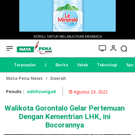
SCROLL UNTUK MELANJUTKAN MEMBACA
Terpopuler
|
Berita
Seleb
Teknologi
Spo
Mata Pena News
Daerah
Penulis :
edithzuniga6
Agustus 23, 2022
Walikota Gorontalo Gelar Pertemuan
Dengan Kementrian LHK, ini
Bocorannya