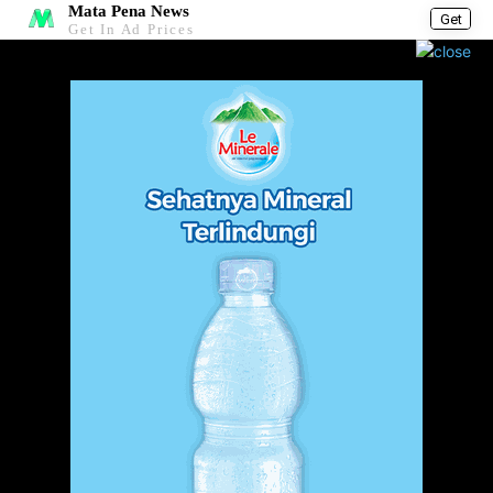
Mata Pena News
Get
Get In Ad Prices