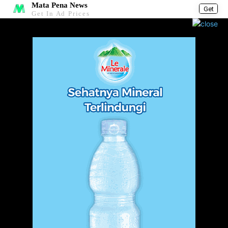
Mata Pena News
Get
Get In Ad Prices