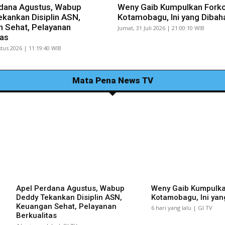
dana Agustus, Wabup
Weny Gaib Kumpulkan Fork
kankan Disiplin ASN,
Kotamobagu, Ini yang Dibah
 Sehat, Pelayanan
Jumat, 31 Juli 2026 | 21:00:10 WIB
tas
tus 2026 | 11:19:40 WIB
Mata Pena News TV
Apel Perdana Agustus, Wabup
Weny Gaib Kumpulk
Deddy Tekankan Disiplin ASN,
Kotamobagu, Ini yan
Keuangan Sehat, Pelayanan
6 hari yang lalu | GI TV
Berkualitas