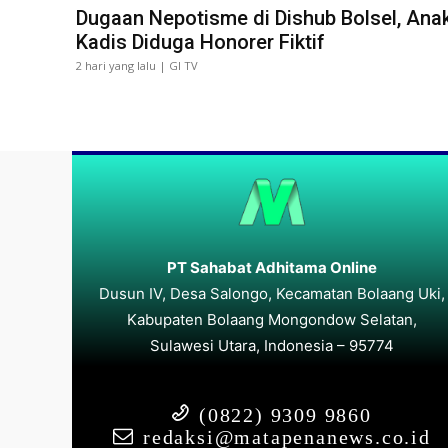
Dugaan Nepotisme di Dishub Bolsel, Ana
Kadis Diduga Honorer Fiktif
2 hari yang lalu | GI TV
PT Sahabat Adhitama Online
Dusun IV, Desa Salongo, Kecamatan Bolaang Uki,
Kabupaten Bolaang Mongondow Selatan,
Sulawesi Utara, Indonesia – 95774
(0822) 9309 9860
redaksi@matapenanews.co.id