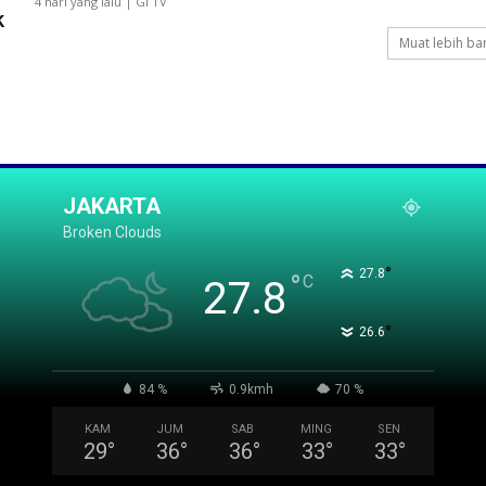
4 hari yang lalu | GI TV
k
Muat lebih ba
JAKARTA
Broken Clouds
°
27.8
°
C
27.8
°
26.6
84 %
0.9kmh
70 %
KAM
JUM
SAB
MING
SEN
29
°
36
°
36
°
33
°
33
°