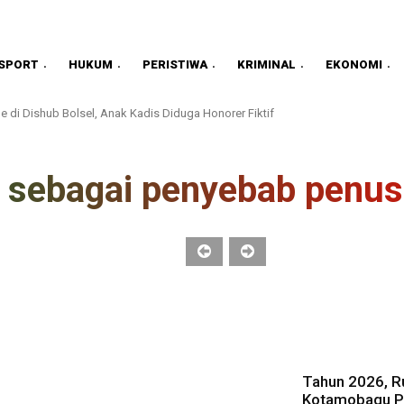
SPORT
HUKUM
PERISTIWA
KRIMINAL
EKONOMI
 Dishub Bolsel, Anak Kadis Diduga Honorer Fiktif
ustus, Wabup Deddy Tekankan Disiplin ASN, Keuangan Sehat, Pelayanan Berku
g sebagai penyebab penus
Tahun 2026, Ru
Kotamobagu Pa