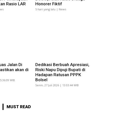
ikan Rasio LAR
Honorer Fiktif
ews
5 hari yang lalu | News
as Jalan Di
Dedikasi Berbuah Apresiasi,
stikan akan di
Riski Napu Dipuji Bupati di
Hadapan Ratusan PPPK
Bolsel
15:36:09 WIB
Senin, 27 Juli 2026 | 13:03:44 WIB
MUST READ