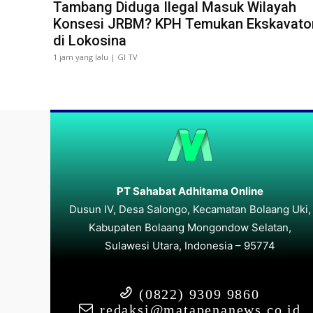
Tambang Diduga Ilegal Masuk Wilayah
Konsesi JRBM? KPH Temukan Ekskavato
di Lokosina
1 jam yang lalu | GI TV
PT Sahabat Adhitama Online
Dusun IV, Desa Salongo, Kecamatan Bolaang Uki,
Kabupaten Bolaang Mongondow Selatan,
Sulawesi Utara, Indonesia – 95774
(0822) 9309 9860
redaksi@matapenanews.co.id