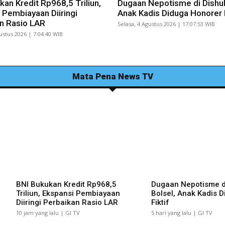
kan Kredit Rp968,5 Triliun,
Dugaan Nepotisme di Dishub
 Pembiayaan Diiringi
Anak Kadis Diduga Honorer F
n Rasio LAR
Selasa, 4 Agustus 2026 | 17:07:53 WIB
ustus 2026 | 7:04:40 WIB
Mata Pena News TV
BNI Bukukan Kredit Rp968,5
Dugaan Nepotisme d
Triliun, Ekspansi Pembiayaan
Bolsel, Anak Kadis 
Diiringi Perbaikan Rasio LAR
Fiktif
10 jam yang lalu | GI TV
5 hari yang lalu | GI TV