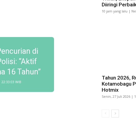
Diiringi Perba
10 jam yang lalu | N
encurian di
lisi: “Aktif
ma 16 Tahun”
Tahun 2026, Ru
| 22:33:03 WIB
Kotamobagu Pa
Hotmix
Senin, 27 Juli 2026 | 