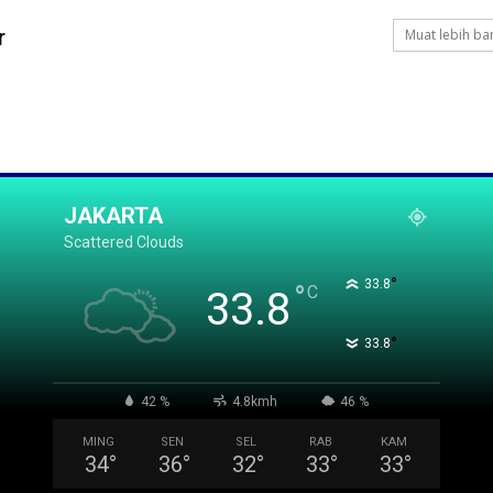
r
Muat lebih ba
JAKARTA
Scattered Clouds
°
33.8
°
C
33.8
°
33.8
42 %
4.8kmh
46 %
MING
SEN
SEL
RAB
KAM
34
°
36
°
32
°
33
°
33
°