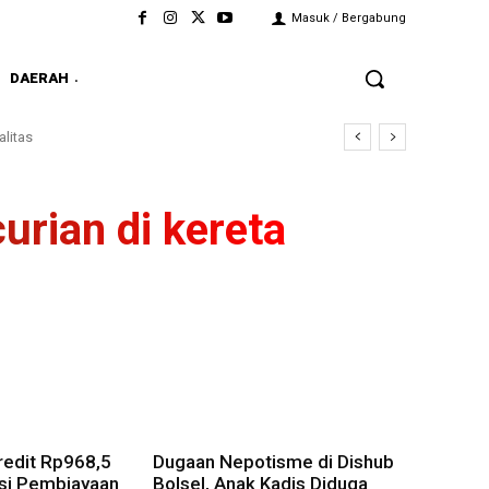
Masuk / Bergabung
DAERAH
litas
rian di kereta
redit Rp968,5
Dugaan Nepotisme di Dishub
nsi Pembiayaan
Bolsel, Anak Kadis Diduga