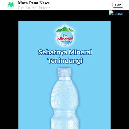
Mata Pena News
Get
Get In Ad Prices