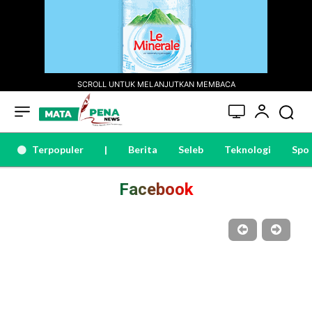
SCROLL UNTUK MELANJUTKAN MEMBACA
Terpopuler
|
Berita
Seleb
Teknologi
Spo
Facebook