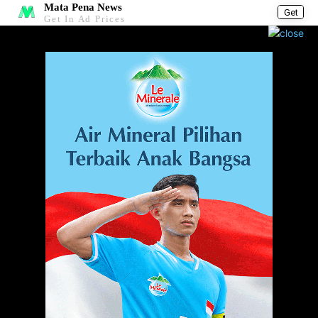
Mata Pena News
Get
Get In Ad Prices