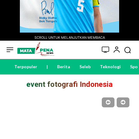
SCROLL UNTUK MELANJUTKAN MEMBACA
Terpopuler
|
Berita
Seleb
Teknologi
Spo
event fotografi Indonesia