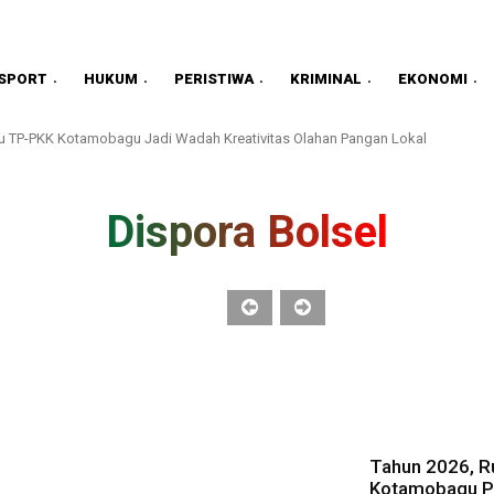
SPORT
HUKUM
PERISTIWA
KRIMINAL
EKONOMI
TP-PKK Kotamobagu Jadi Wadah Kreativitas Olahan Pangan Lokal
l TPAKD, Wawali Kotamobagu Komitmen Perluas Akses Keuangan Masyarakat
Dispora Bolsel
Tahun 2026, Ru
Kotamobagu Pa