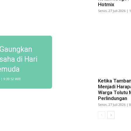
Hotmix
Senin, 27 Juli 2026 | 
l Gaungkan
aha di Hari
emuda
 | 9:39:52 WIB
Ketika Tamban
Menjadi Harap
Warga Tolutu 
Perlindungan
Senin, 27 Juli 2026 | 