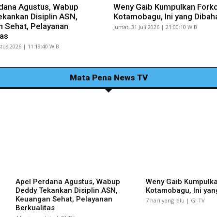
dana Agustus, Wabup
Weny Gaib Kumpulkan Fork
kankan Disiplin ASN,
Kotamobagu, Ini yang Dibah
 Sehat, Pelayanan
Jumat, 31 Juli 2026 | 21:00:10 WIB
tas
tus 2026 | 11:19:40 WIB
Mata Pena News TV
Apel Perdana Agustus, Wabup
Weny Gaib Kumpulk
Deddy Tekankan Disiplin ASN,
Kotamobagu, Ini yan
Keuangan Sehat, Pelayanan
7 hari yang lalu | GI TV
Berkualitas