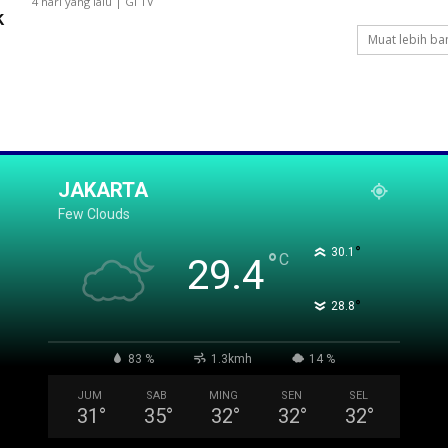
4 hari yang lalu | GI TV
k
Muat lebih ba
JAKARTA
Few Clouds
°
30.1
°
C
29.4
°
28.8
83 %
1.3kmh
14 %
JUM
SAB
MING
SEN
SEL
31
°
35
°
32
°
32
°
32
°