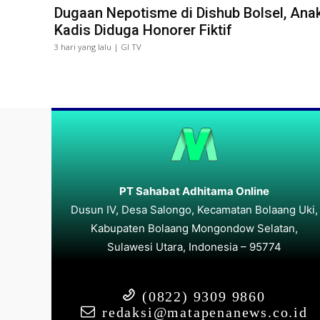
Dugaan Nepotisme di Dishub Bolsel, Ana
Kadis Diduga Honorer Fiktif
3 hari yang lalu | GI TV
PT Sahabat Adhitama Online
Dusun IV, Desa Salongo, Kecamatan Bolaang Uki,
Kabupaten Bolaang Mongondow Selatan,
Sulawesi Utara, Indonesia – 95774
(0822) 9309 9860
redaksi@matapenanews.co.id