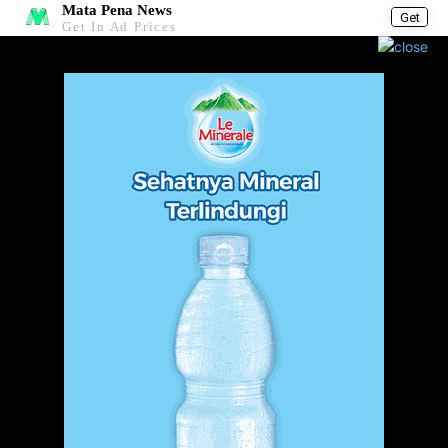
Mata Pena News
Get
Get In Ad Prices