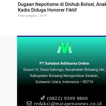
Dugaan Nepotisme di Dishub Bolsel, Ana
Kadis Diduga Honorer Fiktif
4 hari yang lalu | GI TV
PT Sahabat Adhitama Online
Dusun IV, Desa Salongo, Kecamatan Bolaang Uki,
Kabupaten Bolaang Mongondow Selatan,
Sulawesi Utara, Indonesia – 95774
(0822) 9309 9860
redaksi@matapenanews.co.id