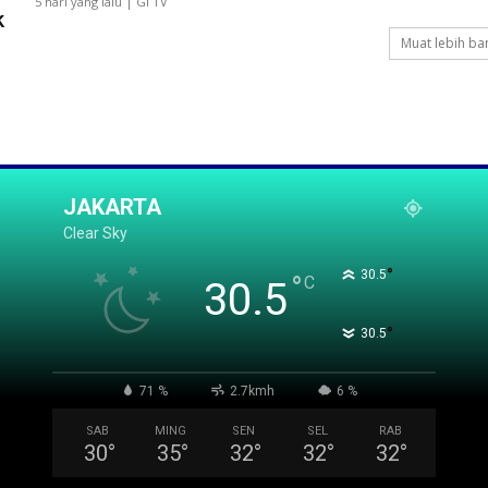
5 hari yang lalu | GI TV
k
Muat lebih ba
JAKARTA
Clear Sky
°
30.5
°
C
30.5
°
30.5
71 %
2.7kmh
6 %
SAB
MING
SEN
SEL
RAB
30
°
35
°
32
°
32
°
32
°