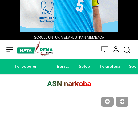
SCROLL UNTUK MELANJUTKAN MEMBACA
Terpopuler
|
Berita
Seleb
Teknologi
Spo
ASN narkoba