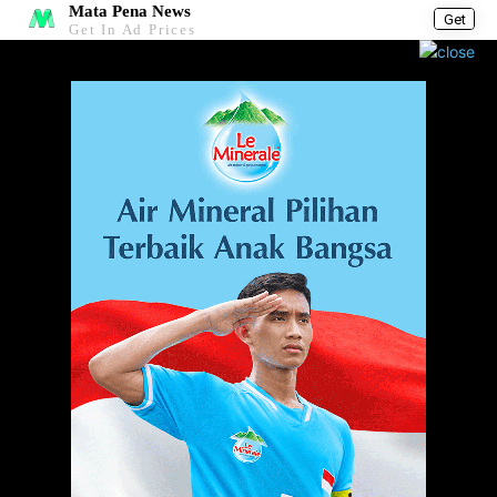
Mata Pena News
Get
Get In Ad Prices