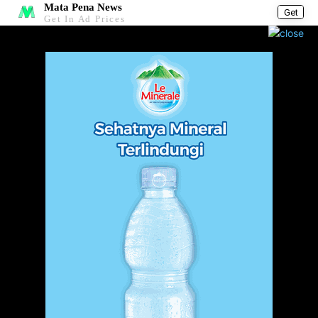
Mata Pena News
Get
Get In Ad Prices