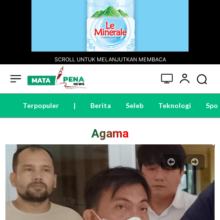
SCROLL UNTUK MELANJUTKAN MEMBACA
Terpopuler
|
Berita
Seleb
Teknologi
Spo
Agama