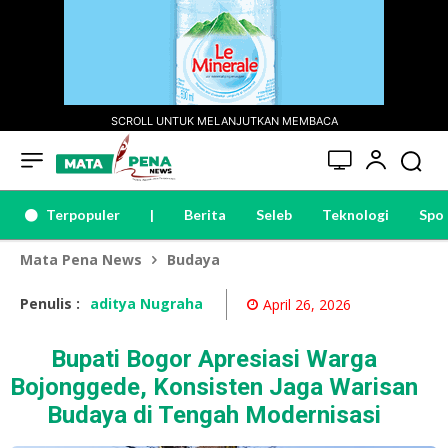
SCROLL UNTUK MELANJUTKAN MEMBACA
Terpopuler
|
Berita
Seleb
Teknologi
Spo
Mata Pena News
Budaya
Penulis :
aditya Nugraha
April 26, 2026
Bupati Bogor Apresiasi Warga
Bojonggede, Konsisten Jaga Warisan
Budaya di Tengah Modernisasi