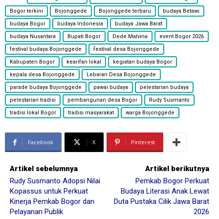
Bogor terkini
Bojonggede
Bojonggede terbaru
budaya Betawi
budaya Bogor
budaya Indonesia
budaya Jawa Barat
budaya Nusantara
Bupati Bogor
Dede Malvina
event Bogor 2026
festival budaya Bojonggede
festival desa Bojonggede
Kabupaten Bogor
kearifan lokal
kegiatan budaya Bogor
kepala desa Bojonggede
Lebaran Desa Bojonggede
parade budaya Bojonggede
pawai budaya
pelestarian budaya
pelestarian tradisi
pembangunan desa Bogor
Rudy Susmanto
tradisi lokal Bogor
tradisi masyarakat
warga Bojonggede
Facebook
X
Pinterest
Artikel sebelumnya
Artikel berikutnya
Rudy Susmanto Adopsi Nilai
Pemkab Bogor Perkuat
Kopassus untuk Perkuat
Budaya Literasi Anak Lewat
Kinerja Pemkab Bogor dan
Duta Pustaka Cilik Jawa Barat
Pelayanan Publik
2026