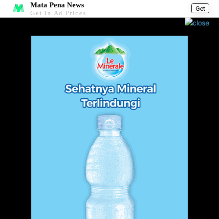
Mata Pena News
Get
Get In Ad Prices