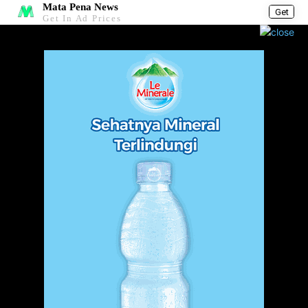
Mata Pena News
Get
Get In Ad Prices