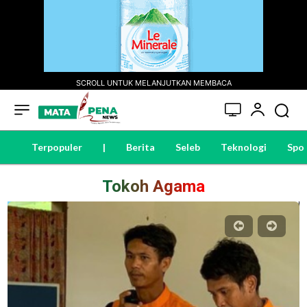
SCROLL UNTUK MELANJUTKAN MEMBACA
Terpopuler
|
Berita
Seleb
Teknologi
Spo
Tokoh Agama