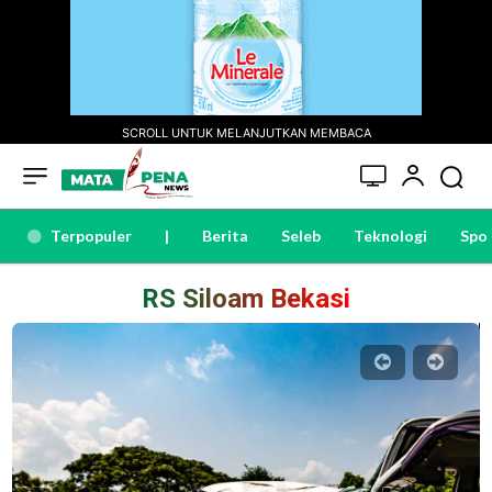
SCROLL UNTUK MELANJUTKAN MEMBACA
Terpopuler
|
Berita
Seleb
Teknologi
Spo
RS Siloam Bekasi