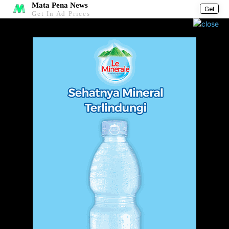
Mata Pena News
Get
Get In Ad Prices