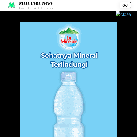
Mata Pena News
Get
Get In Ad Prices