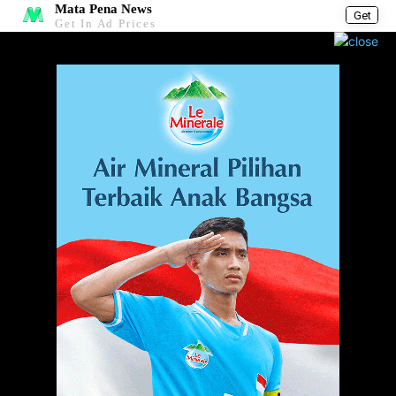
Mata Pena News
Get
Get In Ad Prices