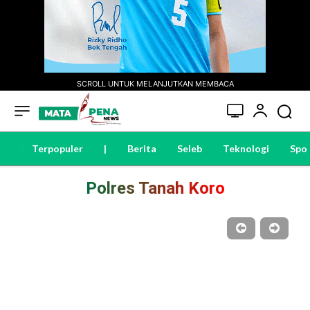
SCROLL UNTUK MELANJUTKAN MEMBACA
Terpopuler
|
Berita
Seleb
Teknologi
Spo
Polres Tanah Koro