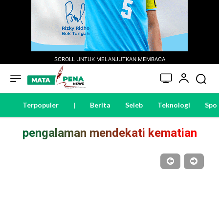
SCROLL UNTUK MELANJUTKAN MEMBACA
Terpopuler
|
Berita
Seleb
Teknologi
Spo
pengalaman mendekati kematian