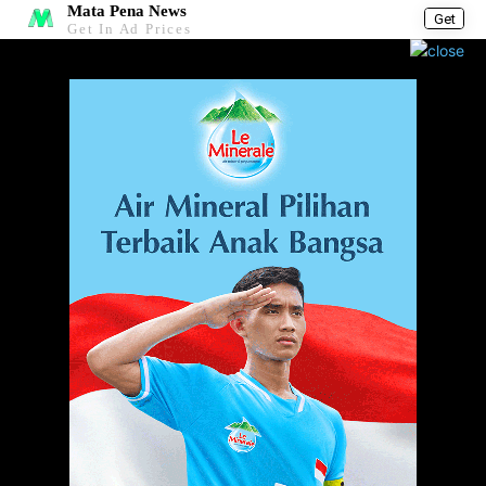
Mata Pena News
Get
Get In Ad Prices