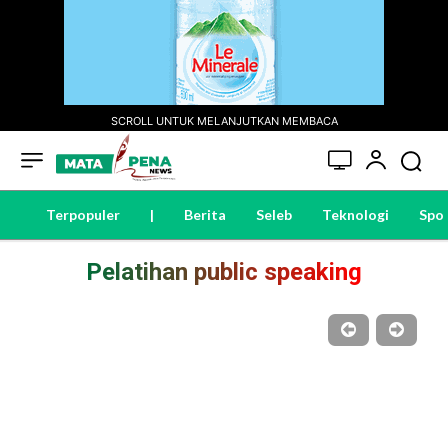
SCROLL UNTUK MELANJUTKAN MEMBACA
Terpopuler
|
Berita
Seleb
Teknologi
Spo
Pelatihan public speaking