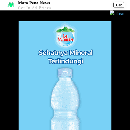
Mata Pena News
Get
Get In Ad Prices