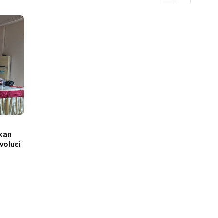
kan
volusi