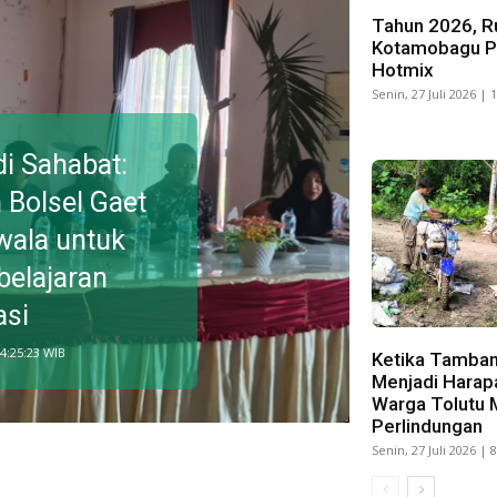
Tahun 2026, Ru
Kotamobagu Pa
Hotmix
Senin, 27 Juli 2026 | 
i Sahabat:
 Bolsel Gaet
wala untuk
belajaran
si
14:25:23 WIB
Ketika Tamban
Menjadi Harap
Warga Tolutu 
Perlindungan
Senin, 27 Juli 2026 | 