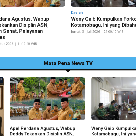
Daerah
dana Agustus, Wabup
Weny Gaib Kumpulkan Fork
kankan Disiplin ASN,
Kotamobagu, Ini yang Dibah
 Sehat, Pelayanan
Jumat, 31 Juli 2026 | 21:00:10 WIB
tas
tus 2026 | 11:19:40 WIB
Mata Pena News TV
Apel Perdana Agustus, Wabup
Weny Gaib Kumpulk
Deddy Tekankan Disiplin ASN,
Kotamobagu, Ini yan