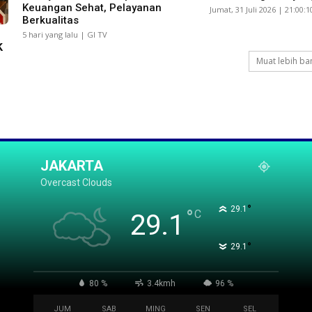
Keuangan Sehat, Pelayanan
Jumat, 31 Juli 2026 | 21:00:
Berkualitas
5 hari yang lalu | GI TV
k
Muat lebih ba
JAKARTA
Overcast Clouds
°
29.1
°
C
29.1
°
29.1
80 %
3.4kmh
96 %
JUM
SAB
MING
SEN
SEL