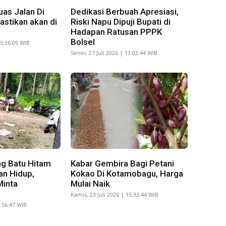
as Jalan Di
Dedikasi Berbuah Apresiasi,
stikan akan di
Riski Napu Dipuji Bupati di
Hadapan Ratusan PPPK
Bolsel
15:36:09 WIB
Senin, 27 Juli 2026 | 13:03:44 WIB
g Batu Hitam
Kabar Gembira Bagi Petani
an Hidup,
Kokao Di Kotamobagu, Harga
Minta
Mulai Naik
Kamis, 23 Juli 2026 | 15:33:44 WIB
8:56:47 WIB