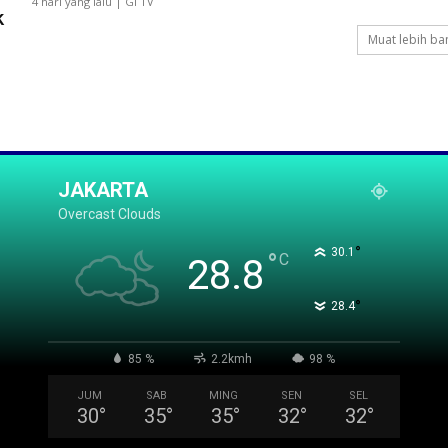
4 hari yang lalu | GI TV
k
Muat lebih ba
JAKARTA
Overcast Clouds
°
30.1
°
C
28.8
°
28.4
85 %
2.2kmh
98 %
JUM
SAB
MING
SEN
SEL
30
°
35
°
35
°
32
°
32
°