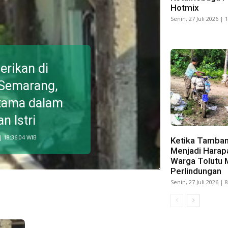
Hotmix
Senin, 27 Juli 2026 | 
erikan di
Semarang,
tama dalam
 Istri
| 18:36:04 WIB
Ketika Tamban
Menjadi Harap
Warga Tolutu 
Perlindungan
Senin, 27 Juli 2026 | 