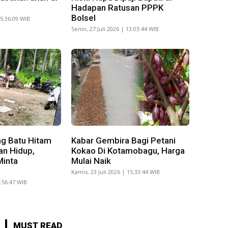
Hadapan Ratusan PPPK
Bolsel
15:36:09 WIB
Senin, 27 Juli 2026 | 13:03:44 WIB
g Batu Hitam
Kabar Gembira Bagi Petani
an Hidup,
Kokao Di Kotamobagu, Harga
Minta
Mulai Naik
Kamis, 23 Juli 2026 | 15:33:44 WIB
8:56:47 WIB
MUST READ