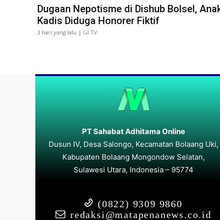
Dugaan Nepotisme di Dishub Bolsel, Ana
Kadis Diduga Honorer Fiktif
3 hari yang lalu | GI TV
PT Sahabat Adhitama Online
Dusun IV, Desa Salongo, Kecamatan Bolaang Uki,
Kabupaten Bolaang Mongondow Selatan,
Sulawesi Utara, Indonesia – 95774
(0822) 9309 9860
redaksi@matapenanews.co.id