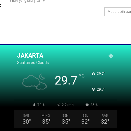
5 hari yang lalu | GI TV
k
Muat lebih ba
JAKARTA
Scattered Clouds
°
29.7
°
C
29.7
°
29.7
73 %
2.2kmh
35 %
SAB
MING
SEN
SEL
RAB
30
°
35
°
35
°
32
°
32
°