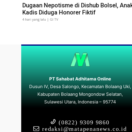
Dugaan Nepotisme di Dishub Bolsel, Ana
Kadis Diduga Honorer Fiktif
4 hari yang lalu | GI TV
PT Sahabat Adhitama Online
Dusun IV, Desa Salongo, Kecamatan Bolaang Uki,
Kabupaten Bolaang Mongondow Selatan,
Sulawesi Utara, Indonesia – 95774
(0822) 9309 9860
redaksi@matapenanews.co.id