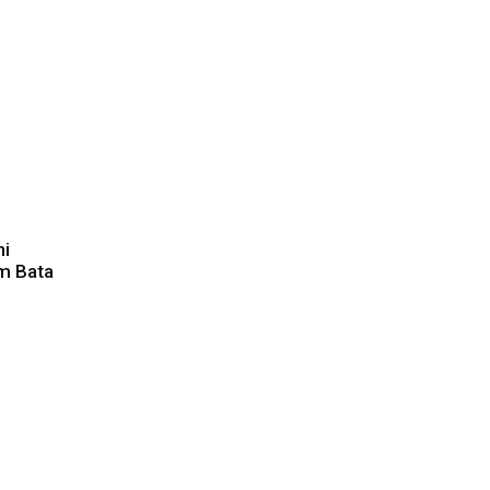
ni
m Bata