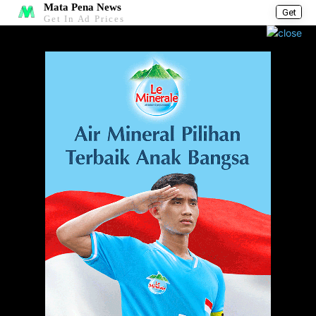
Mata Pena News
Get
Get In Ad Prices