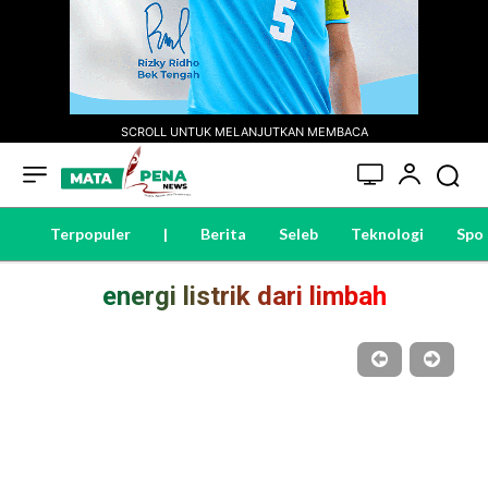
SCROLL UNTUK MELANJUTKAN MEMBACA
Terpopuler
|
Berita
Seleb
Teknologi
Spo
energi listrik dari limbah