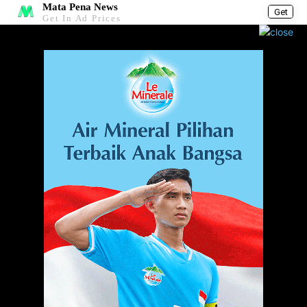
Mata Pena News
Get
Get In Ad Prices