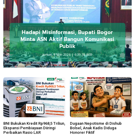
Hadapi Misinformasi, Bupati Bogor
Minta ASN Aktif Bangun Komunikasi
Publik
Jumat, 8 Mei 2026 | 6:39:38 WIB
BNI Bukukan Kredit Rp968,5 Triliun,
Dugaan Nepotisme di Dishub
Ekspansi Pembiayaan Diiringi
Bolsel, Anak Kadis Diduga
Perbaikan Rasio LAR
Honorer Fiktif