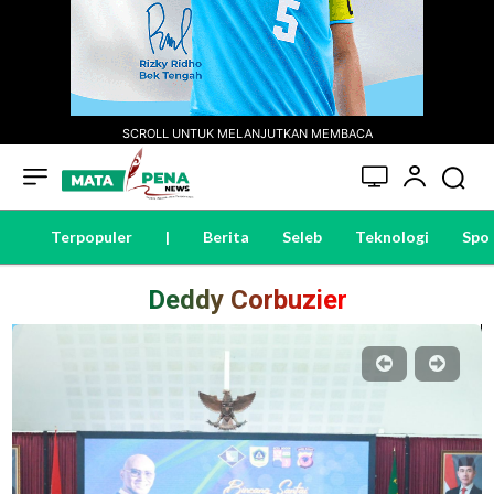
SCROLL UNTUK MELANJUTKAN MEMBACA
Terpopuler
|
Berita
Seleb
Teknologi
Spo
Deddy Corbuzier