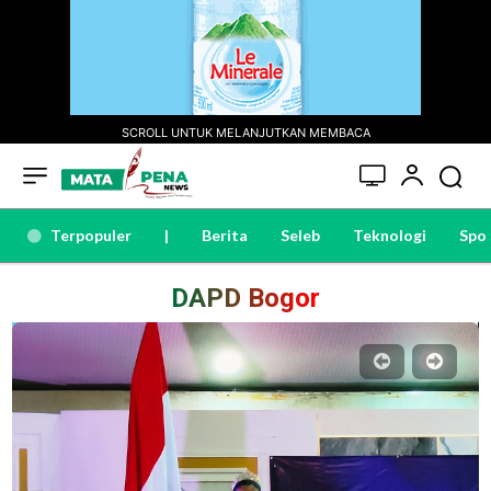
SCROLL UNTUK MELANJUTKAN MEMBACA
Terpopuler
|
Berita
Seleb
Teknologi
Spo
DAPD Bogor