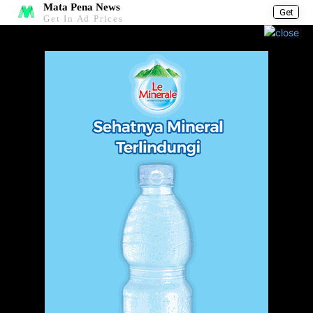
Mata Pena News
Get
Get In Ad Prices