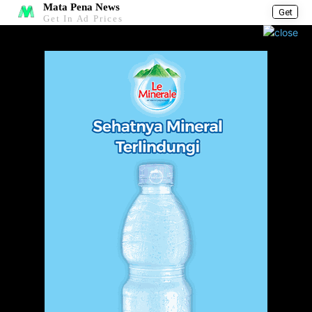
Mata Pena News
Get
Get In Ad Prices