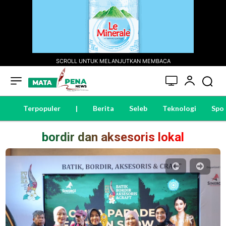
SCROLL UNTUK MELANJUTKAN MEMBACA
Terpopuler
|
Berita
Seleb
Teknologi
Spo
bordir dan aksesoris lokal