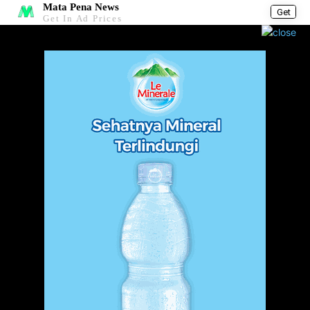
Mata Pena News
Get
Get In Ad Prices