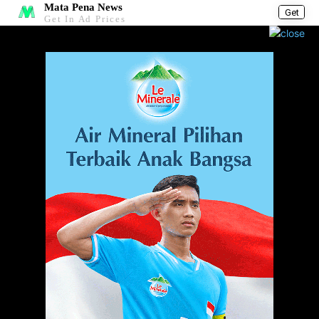
Mata Pena News
Get
Get In Ad Prices