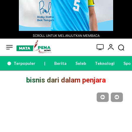
SCROLL UNTUK MELANJUTKAN MEMBACA
Terpopuler
|
Berita
Seleb
Teknologi
Spo
bisnis dari dalam penjara