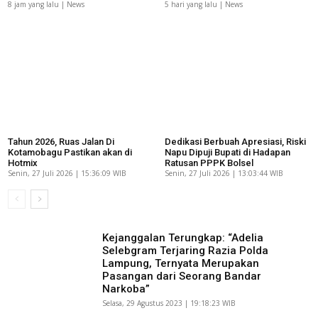
8 jam yang lalu | News
5 hari yang lalu | News
Tahun 2026, Ruas Jalan Di
Dedikasi Berbuah Apresiasi, Riski
Kotamobagu Pastikan akan di
Napu Dipuji Bupati di Hadapan
Hotmix
Ratusan PPPK Bolsel
Senin, 27 Juli 2026 | 15:36:09 WIB
Senin, 27 Juli 2026 | 13:03:44 WIB
Kejanggalan Terungkap: “Adelia
Selebgram Terjaring Razia Polda
Lampung, Ternyata Merupakan
Pasangan dari Seorang Bandar
Narkoba”
Selasa, 29 Agustus 2023 | 19:18:23 WIB