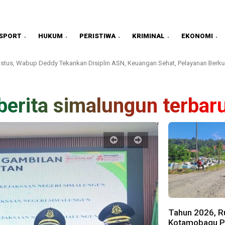
SPORT
HUKUM
PERISTIWA
KRIMINAL
EKONOMI
stus, Wabup Deddy Tekankan Disiplin ASN, Keuangan Sehat, Pelayanan Berkua
berita simalungun terbar
Tahun 2026, Ru
Kotamobagu Pa