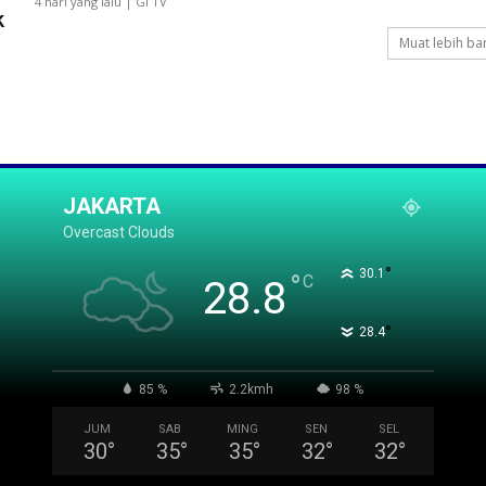
4 hari yang lalu | GI TV
k
Muat lebih ba
JAKARTA
Overcast Clouds
°
30.1
°
C
28.8
°
28.4
85 %
2.2kmh
98 %
JUM
SAB
MING
SEN
SEL
30
°
35
°
35
°
32
°
32
°