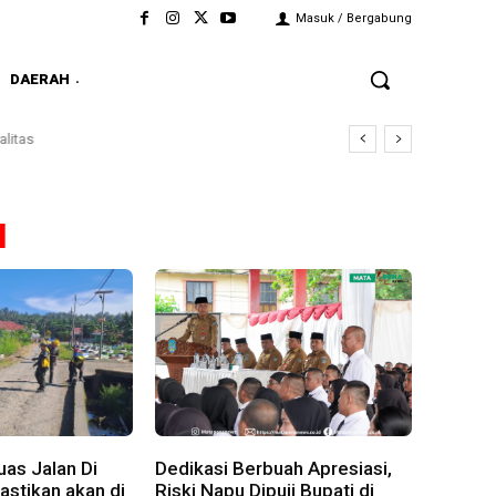
Masuk / Bergabung
DAERAH
litas
u
as Jalan Di
Dedikasi Berbuah Apresiasi,
stikan akan di
Riski Napu Dipuji Bupati di