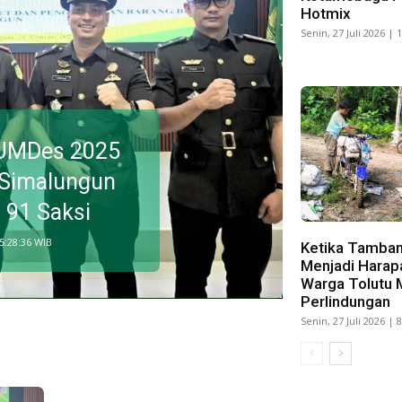
Hotmix
Senin, 27 Juli 2026 | 
BUMDes 2025
 Simalungun
 91 Saksi
 5:28:36 WIB
Ketika Tamban
Menjadi Harap
Warga Tolutu 
Perlindungan
Senin, 27 Juli 2026 | 