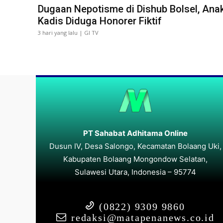
Dugaan Nepotisme di Dishub Bolsel, Ana
Kadis Diduga Honorer Fiktif
3 hari yang lalu | GI TV
PT Sahabat Adhitama Online
Dusun IV, Desa Salongo, Kecamatan Bolaang Uki,
Kabupaten Bolaang Mongondow Selatan,
Sulawesi Utara, Indonesia – 95774
(0822) 9309 9860
redaksi@matapenanews.co.id