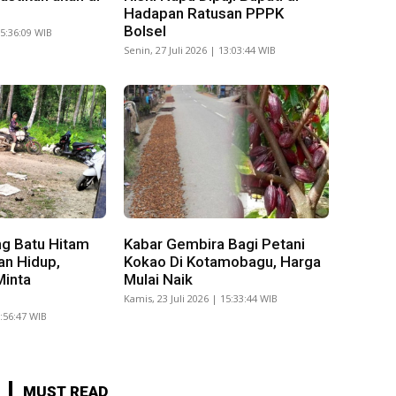
Hadapan Ratusan PPPK
Bolsel
15:36:09 WIB
Senin, 27 Juli 2026 | 13:03:44 WIB
g Batu Hitam
Kabar Gembira Bagi Petani
an Hidup,
Kokao Di Kotamobagu, Harga
Minta
Mulai Naik
Kamis, 23 Juli 2026 | 15:33:44 WIB
8:56:47 WIB
MUST READ