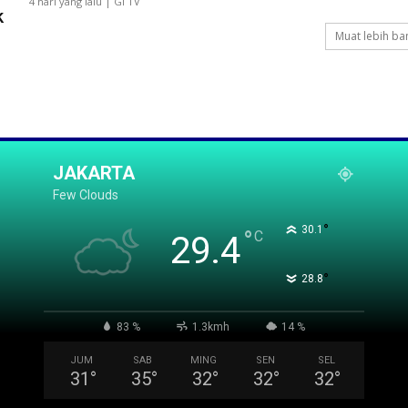
4 hari yang lalu | GI TV
k
Muat lebih ba
JAKARTA
Few Clouds
°
30.1
°
C
29.4
°
28.8
83 %
1.3kmh
14 %
JUM
SAB
MING
SEN
SEL
31
°
35
°
32
°
32
°
32
°