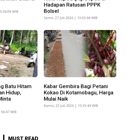
Hadapan Ratusan PPPK
Bolsel
15:36:09 WIB
Senin, 27 Juli 2026 | 13:03:44 WIB
g Batu Hitam
Kabar Gembira Bagi Petani
an Hidup,
Kokao Di Kotamobagu, Harga
Minta
Mulai Naik
Kamis, 23 Juli 2026 | 15:33:44 WIB
8:56:47 WIB
MUST READ