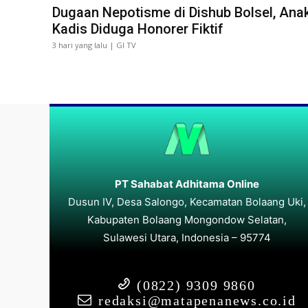
Dugaan Nepotisme di Dishub Bolsel, Ana
Kadis Diduga Honorer Fiktif
3 hari yang lalu | GI TV
PT Sahabat Adhitama Online
Dusun IV, Desa Salongo, Kecamatan Bolaang Uki,
Kabupaten Bolaang Mongondow Selatan,
Sulawesi Utara, Indonesia – 95774
(0822) 9309 9860
redaksi@matapenanews.co.id