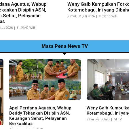
dana Agustus, Wabup
Weny Gaib Kumpulkan Fork
kankan Disiplin ASN,
Kotamobagu, Ini yang Dibah
 Sehat, Pelayanan
Jumat, 31 Juli 2026 | 21:00:10 WIB
tas
tus 2026 | 11:19:40 WIB
Mata Pena News TV
Apel Perdana Agustus, Wabup
Weny Gaib Kumpulk
Deddy Tekankan Disiplin ASN,
Kotamobagu, Ini yan
Keuangan Sehat, Pelayanan
7 hari yang lalu | GI TV
Berkualitas