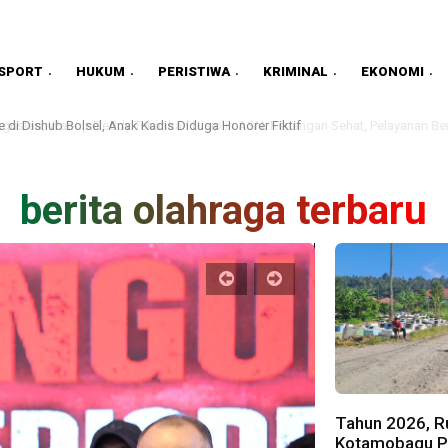
SPORT
HUKUM
PERISTIWA
KRIMINAL
EKONOMI
stus, Wabup Deddy Tekankan Disiplin ASN, Keuangan Sehat, Pelayanan Berkua
berita olahraga terbaru
Tahun 2026, Ru
Kotamobagu Pa