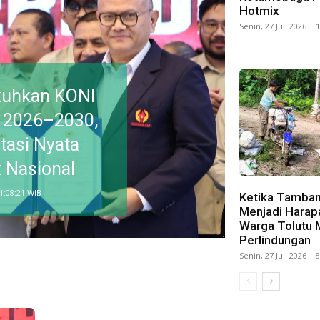
Hotmix
Senin, 27 Juli 2026 | 
kuhkan KONI
 2026–2030,
tasi Nyata
t Nasional
11:08:21 WIB
Ketika Tamban
Menjadi Harap
Warga Tolutu 
Perlindungan
Senin, 27 Juli 2026 | 