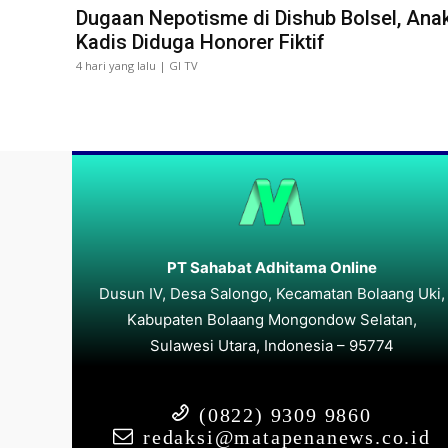
Dugaan Nepotisme di Dishub Bolsel, Ana
Kadis Diduga Honorer Fiktif
4 hari yang lalu | GI TV
PT Sahabat Adhitama Online
Dusun IV, Desa Salongo, Kecamatan Bolaang Uki,
Kabupaten Bolaang Mongondow Selatan,
Sulawesi Utara, Indonesia – 95774
(0822) 9309 9860
redaksi@matapenanews.co.id