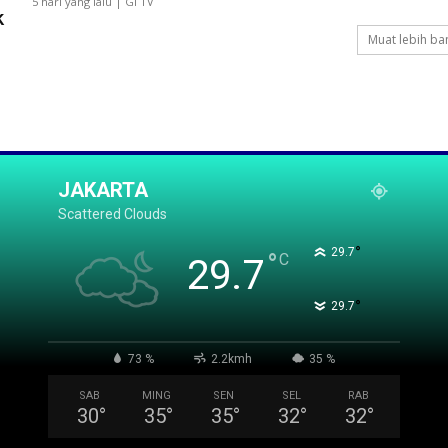
5 hari yang lalu | GI TV
k
Muat lebih ba
JAKARTA
Scattered Clouds
°
29.7
°
C
29.7
°
29.7
73 %
2.2kmh
35 %
SAB
MING
SEN
SEL
RAB
30
°
35
°
35
°
32
°
32
°