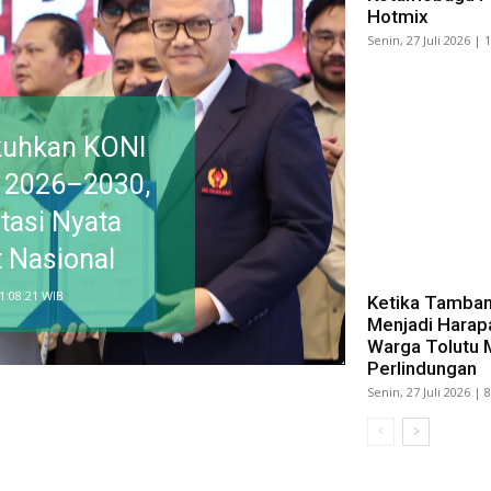
Hotmix
Senin, 27 Juli 2026 | 
kuhkan KONI
 2026–2030,
tasi Nyata
t Nasional
11:08:21 WIB
Ketika Tamban
Menjadi Harap
Warga Tolutu 
Perlindungan
Senin, 27 Juli 2026 | 