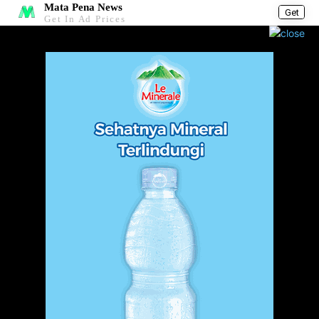
Mata Pena News
Get
Get In Ad Prices